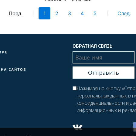
Пред.
|
1
2
3
4
5
|
След.
ОБРАТНАЯ СВЯЗЬ
ОРЕ
Г
ЖКА САЙТОВ
Нажимая на кнопку «Отпр
персональных данных
в п
конфиденциальности
и да
информационных и рекла