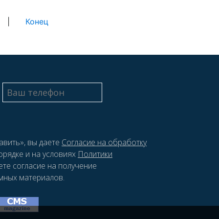
|
Конец
авить», вы даете
Согласие на обработку
орядке и на условиях
Политики
ете согласие на получение
мных материалов.